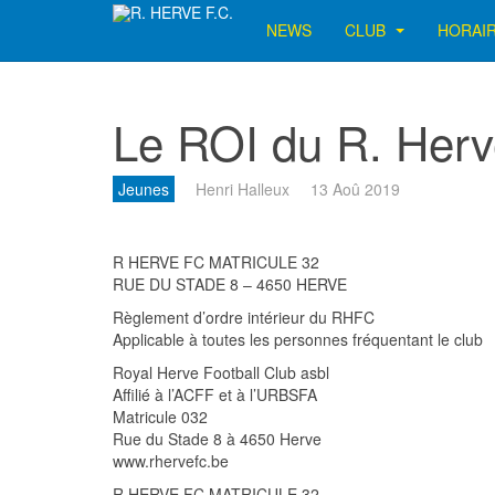
NEWS
CLUB
HORAI
Le ROI du R. Her
Jeunes
Henri Halleux
13 Aoû 2019
R HERVE FC MATRICULE 32
RUE DU STADE 8 – 4650 HERVE
Règlement d’ordre intérieur du RHFC
Applicable à toutes les personnes fréquentant le club
Royal Herve Football Club asbl
Affilié à l’ACFF et à l’URBSFA
Matricule 032
Rue du Stade 8 à 4650 Herve
www.rhervefc.be
R HERVE FC MATRICULE 32