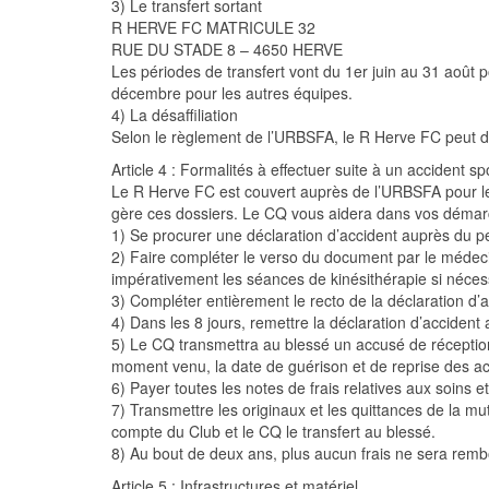
3) Le transfert sortant
R HERVE FC MATRICULE 32
RUE DU STADE 8 – 4650 HERVE
Les périodes de transfert vont du 1er juin au 31 août 
décembre pour les autres équipes.
4) La désaffiliation
Selon le règlement de l’URBSFA, le R Herve FC peut désaf
Article 4 : Formalités à effectuer suite à un accident spo
Le R Herve FC est couvert auprès de l’URBSFA pour les
gère ces dossiers. Le CQ vous aidera dans vos démar
1) Se procurer une déclaration d’accident auprès du p
2) Faire compléter le verso du document par le médec
impérativement les séances de kinésithérapie si néces
3) Compléter entièrement le recto de la déclaration d’
4) Dans les 8 jours, remettre la déclaration d’accident
5) Le CQ transmettra au blessé un accusé de réception
moment venu, la date de guérison et de reprise des act
6) Payer toutes les notes de frais relatives aux soins e
7) Transmettre les originaux et les quittances de la m
compte du Club et le CQ le transfert au blessé.
8) Au bout de deux ans, plus aucun frais ne sera remb
Article 5 : Infrastructures et matériel