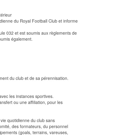
térieur
tidienne du Royal Football Club et informe
cule 032 et est soumis aux règlements de
oumis également.
ment du club et de sa pérennisation.
vec les instances sportives.
sfert ou une affiliation, pour les
 vie quotidienne du club sans
omité, des formateurs, du personnel
ipements (goals, terrains, vareuses,