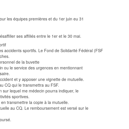
pour les équipes premières et du 1er juin eu 31
filier ses affiliés entre le 1er et le 30 mai.
rtif
 accidents sportifs. Le Fond de Solidarité Fédéral (FSF
ches.
ersonnel de la buvette
in ou le service des urgences en mentionnant
saire.
accident et y apposer une vignette de mutuelle.
 au CQ qui le transmettra au FSF.
 sur lequel me médecin pourra indiquer, le
ivités sportives.
t en transmettre la copie à la mutuelle.
utuelle au CQ. Le remboursement est versé sur le
oursé.