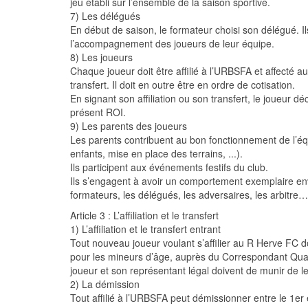
jeu établi sur l’ensemble de la saison sportive.
7) Les délégués
En début de saison, le formateur choisi son délégué. 
l’accompagnement des joueurs de leur équipe.
8) Les joueurs
Chaque joueur doit être affilié à l’URBSFA et affecté au
transfert. Il doit en outre être en ordre de cotisation.
En signant son affiliation ou son transfert, le joueur d
présent ROI.
9) Les parents des joueurs
Les parents contribuent au bon fonctionnement de l’éq
enfants, mise en place des terrains, ...).
Ils participent aux événements festifs du club.
Ils s’engagent à avoir un comportement exemplaire env
formateurs, les délégués, les adversaires, les arbitre…
Article 3 : L’affiliation et le transfert
1) L’affiliation et le transfert entrant
Tout nouveau joueur voulant s’affilier au R Herve FC d
pour les mineurs d’âge, auprès du Correspondant Quali
joueur et son représentant légal doivent de munir de le
2) La démission
Tout affilié à l’URBSFA peut démissionner entre le 1er e