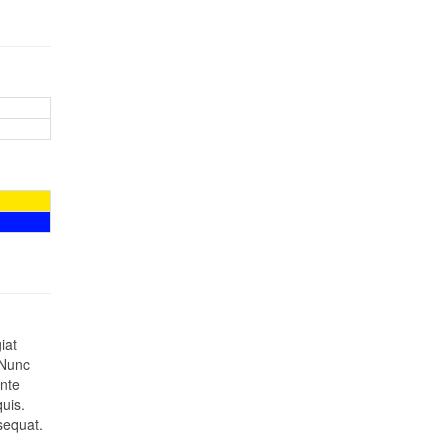
iat
 Nunc
nte
quis.
sequat.