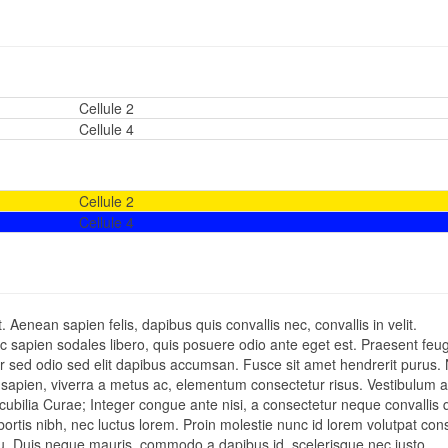
Cellule 2
Cellule 4
Cellule 2
Cellule 4
 Aenean sapien felis, dapibus quis convallis nec, convallis in velit.
 sapien sodales libero, quis posuere odio ante eget est. Praesent feug
ur sed odio sed elit dapibus accumsan. Fusce sit amet hendrerit purus.
apien, viverra a metus ac, elementum consectetur risus. Vestibulum a
 cubilia Curae; Integer congue ante nisi, a consectetur neque convallis 
bortis nibh, nec luctus lorem. Proin molestie nunc id lorem volutpat con
a eu. Duis neque mauris, commodo a dapibus id, scelerisque nec justo.