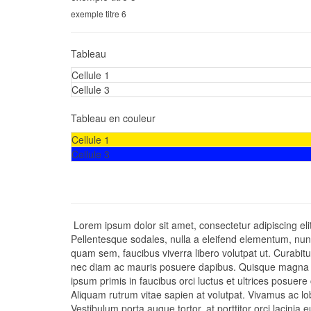
exemple titre 6
Tableau
Cellule 1
Cellule 3
Tableau en couleur
Cellule 1
Cellule 3
Lorem ipsum dolor sit amet, consectetur adipiscing elit.
Pellentesque sodales, nulla a eleifend elementum, nunc
quam sem, faucibus viverra libero volutpat ut. Curabit
nec diam ac mauris posuere dapibus. Quisque magna s
ipsum primis in faucibus orci luctus et ultrices posuere
Aliquam rutrum vitae sapien at volutpat. Vivamus ac lo
Vestibulum porta augue tortor, at porttitor orci lacini